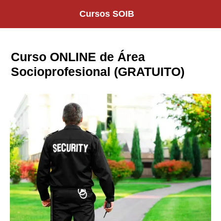
Saltar
Cursos SOIB
al
contenido
Curso ONLINE de Área
Socioprofesional (GRATUITO)