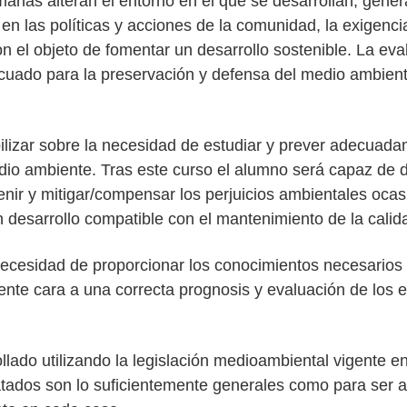
anas alteran el entorno en el que se desarrollan, gene
, en las políticas y acciones de la comunidad, la exigenc
n el objeto de fomentar un desarrollo sostenible. La ev
cuado para la preservación y defensa del medio ambiente
bilizar sobre la necesidad de estudiar y prever adecuad
o ambiente. Tras este curso el alumno será capaz de de
enir y mitigar/compensar los perjuicios ambientales oca
un desarrollo compatible con el mantenimiento de la calid
necesidad de proporcionar los conocimientos necesarios pa
ente cara a una correcta prognosis y evaluación de los 
lado utilizando la legislación medioambiental vigente e
atados son lo suficientemente generales como para ser a